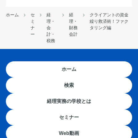
ホーム
セ
経
経
クライアントの資金
ミ
理・
理・
繰り救済術！ファク
ナ
会
財務
タリング編
ー
計・
会計
税務
ホーム
検索
経理実務の学校とは
セミナー
Web動画