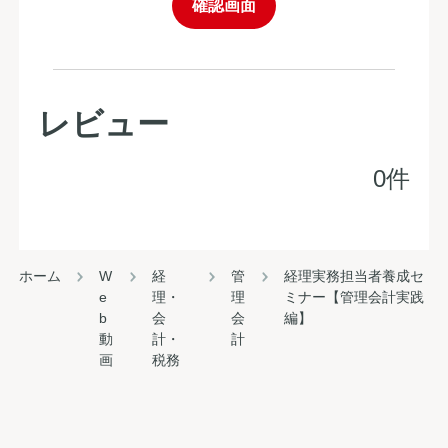
確認画面
レビュー
0件
ホーム
W
経
管
経理実務担当者養成セ
e
理・
理
ミナー【管理会計実践
b
会
会
編】
動
計・
計
画
税務